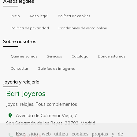
Avisos legales
Inicio
Aviso legal
Política de cookies
Política de privacidad
Condiciones de venta online
Sobre nosotros
Quiénes somos
Servicios
Catálogo
Dónde estamos
Contactar
Galerías de imágenes
Joyería y relojería
Bari Joyeros
Joyas, relojes, Tous complementos
Avenida de Colmenar Viejo, 7
San Sebastián de los Reyes,
28702,
Madrid
Este sitio web utiliza cookies propias y de
916637819