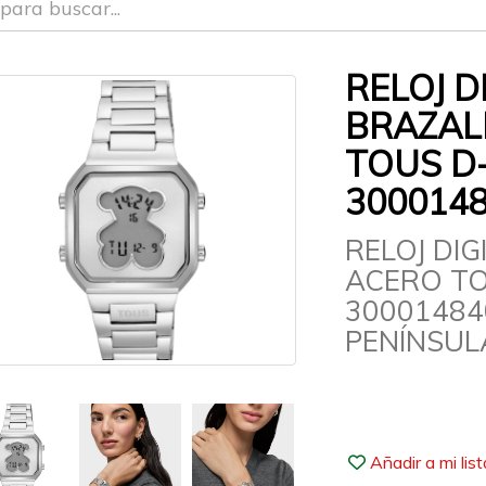
RELOJ D
BRAZAL
TOUS D-
300014
RELOJ DI
ACERO TO
30001484
PENÍNSULA
Añadir a mi lis