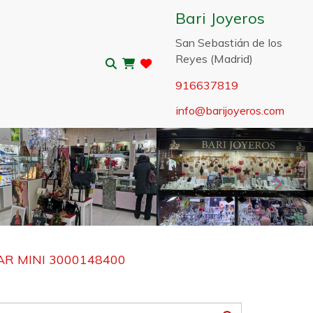
Bari Joyeros
San Sebastián de los
Reyes (Madrid)
916637819
info
barijoyeros.com
Sigui
AR MINI 3000148400