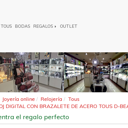
TOUS
BODAS
REGALOS
OUTLET
Joyería online
Relojería
Tous
OJ DIGITAL CON BRAZALETE DE ACERO TOUS D-BE
ntra el regalo perfecto