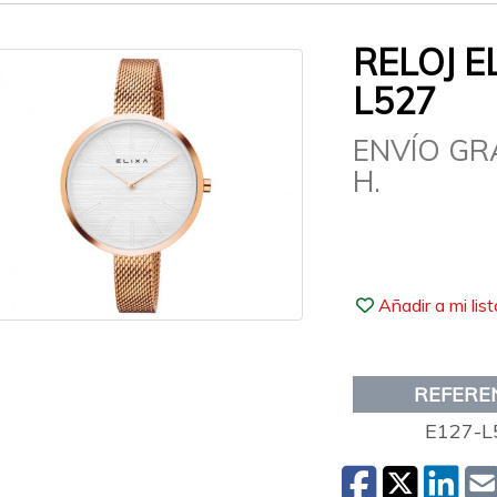
RELOJ E
L527
ENVÍO GR
H.
Añadir a mi lis
REFERE
E127-L