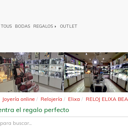
TOUS
BODAS
REGALOS
OUTLET
Joyería online
Relojería
Elixa
RELOJ ELIXA BE
ntra el regalo perfecto