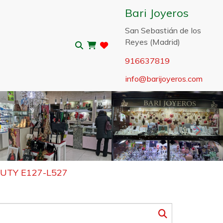
Bari Joyeros
San Sebastián de los
Reyes (Madrid)
916637819
info
barijoyeros.com
Sigui
AUTY E127-L527