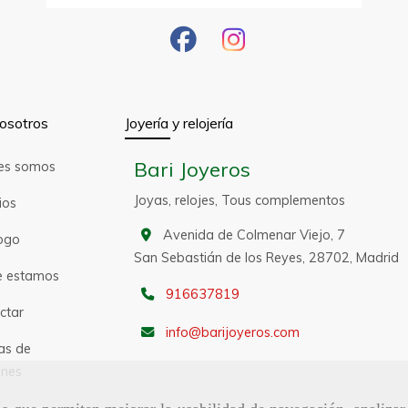
osotros
Joyería y relojería
Bari Joyeros
es somos
Joyas, relojes, Tous complementos
ios
Avenida de Colmenar Viejo, 7
ogo
San Sebastián de los Reyes,
28702,
Madrid
 estamos
916637819
ctar
info
barijoyeros.com
as de
nes