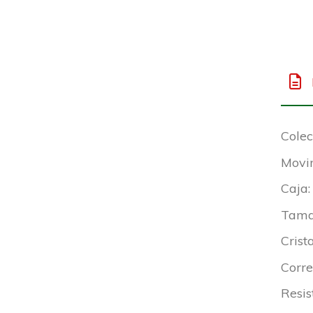
Colec
Movi
Caja:
Tama
Crist
Corre
Resis