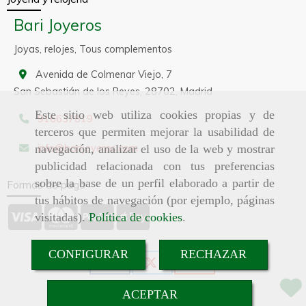
Bari Joyeros
Joyas, relojes, Tous complementos
Avenida de Colmenar Viejo, 7
San Sebastián de los Reyes,
28702,
Madrid
Este sitio web utiliza cookies propias y de
916637819
terceros que permiten mejorar la usabilidad de
info
barijoyeros.com
navegación, analizar el uso de la web y mostrar
publicidad relacionada con tus preferencias
sobre la base de un perfil elaborado a partir de
Formas de pago
tus hábitos de navegación (por ejemplo, páginas
visitadas).
Política de cookies
.
CONFIGURAR
RECHAZAR
ACEPTAR