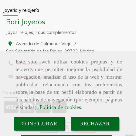
Joyería y relojería
Bari Joyeros
Joyas, relojes, Tous complementos
Avenida de Colmenar Viejo, 7
San Sebastián de los Reyes,
28702,
Madrid
Este sitio web utiliza cookies propias y de
916637819
terceros que permiten mejorar la usabilidad de
info
barijoyeros.com
navegación, analizar el uso de la web y mostrar
publicidad relacionada con tus preferencias
sobre la base de un perfil elaborado a partir de
Formas de pago
tus hábitos de navegación (por ejemplo, páginas
visitadas).
Política de cookies
.
CONFIGURAR
RECHAZAR