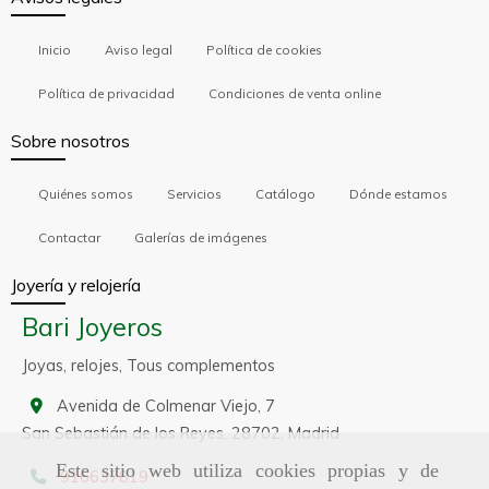
Inicio
Aviso legal
Política de cookies
Política de privacidad
Condiciones de venta online
Sobre nosotros
Quiénes somos
Servicios
Catálogo
Dónde estamos
Contactar
Galerías de imágenes
Joyería y relojería
Bari Joyeros
Joyas, relojes, Tous complementos
Avenida de Colmenar Viejo, 7
San Sebastián de los Reyes,
28702,
Madrid
Este sitio web utiliza cookies propias y de
916637819