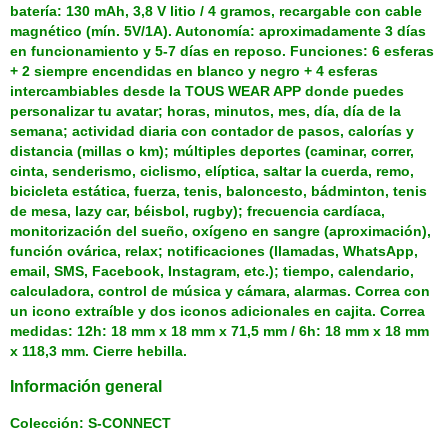
batería: 130 mAh, 3,8 V litio / 4 gramos, recargable con cable
magnético (mín. 5V/1A). Autonomía: aproximadamente 3 días
en funcionamiento y 5-7 días en reposo. Funciones: 6 esferas
+ 2 siempre encendidas en blanco y negro + 4 esferas
intercambiables desde la TOUS WEAR APP donde puedes
personalizar tu avatar; horas, minutos, mes, día, día de la
semana; actividad diaria con contador de pasos, calorías y
distancia (millas o km); múltiples deportes (caminar, correr,
cinta, senderismo, ciclismo, elíptica, saltar la cuerda, remo,
bicicleta estática, fuerza, tenis, baloncesto, bádminton, tenis
de mesa, lazy car, béisbol, rugby); frecuencia cardíaca,
monitorización del sueño, oxígeno en sangre (aproximación),
función ovárica, relax; notificaciones (llamadas, WhatsApp,
email, SMS, Facebook, Instagram, etc.); tiempo, calendario,
calculadora, control de música y cámara, alarmas. Correa con
un icono extraíble y dos iconos adicionales en cajita. Correa
medidas: 12h: 18 mm x 18 mm x 71,5 mm / 6h: 18 mm x 18 mm
x 118,3 mm. Cierre hebilla.
Información general
Colección: S-CONNECT