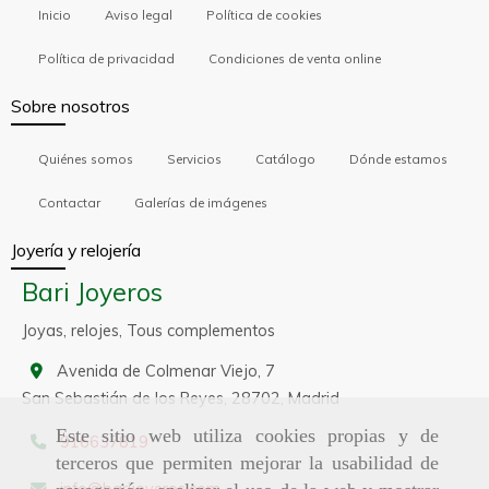
Inicio
Aviso legal
Política de cookies
Política de privacidad
Condiciones de venta online
Sobre nosotros
Quiénes somos
Servicios
Catálogo
Dónde estamos
Contactar
Galerías de imágenes
Joyería y relojería
Bari Joyeros
Joyas, relojes, Tous complementos
Avenida de Colmenar Viejo, 7
San Sebastián de los Reyes,
28702,
Madrid
Este sitio web utiliza cookies propias y de
916637819
terceros que permiten mejorar la usabilidad de
info
barijoyeros.com