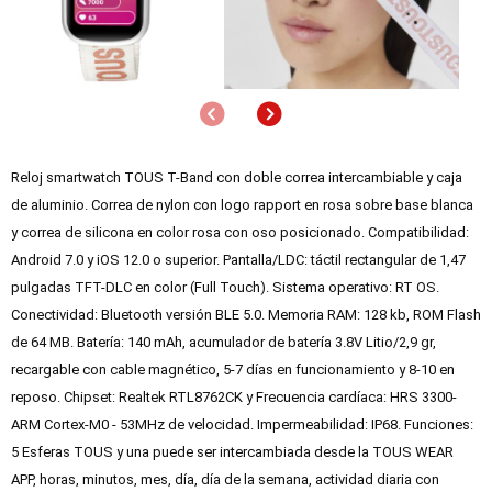
Anterior
Siguiente
Reloj smartwatch TOUS T-Band con doble correa intercambiable y caja
de aluminio. Correa de nylon con logo rapport en rosa sobre base blanca
y correa de silicona en color rosa con oso posicionado. Compatibilidad:
Android 7.0 y iOS 12.0 o superior. Pantalla/LDC: táctil rectangular de 1,47
pulgadas TFT-DLC en color (Full Touch). Sistema operativo: RT OS.
Conectividad: Bluetooth versión BLE 5.0. Memoria RAM: 128 kb, ROM Flash
de 64 MB. Batería: 140 mAh, acumulador de batería 3.8V Litio/2,9 gr,
recargable con cable magnético, 5-7 días en funcionamiento y 8-10 en
reposo. Chipset: Realtek RTL8762CK y Frecuencia cardíaca: HRS 3300-
ARM Cortex-M0 - 53MHz de velocidad. Impermeabilidad: IP68. Funciones:
5 Esferas TOUS y una puede ser intercambiada desde la TOUS WEAR
APP, horas, minutos, mes, día, día de la semana, actividad diaria con