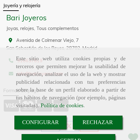
Joyería y relojería
Bari Joyeros
Joyas, relojes, Tous complementos
Avenida de Colmenar Viejo, 7
San Sebastián de los Reyes,
28702,
Madrid
Este sitio web utiliza cookies propias y de
916637819
terceros que permiten mejorar la usabilidad de
info
barijoyeros.com
navegación, analizar el uso de la web y mostrar
publicidad relacionada con tus preferencias
sobre la base de un perfil elaborado a partir de
Formas de pago
tus hábitos de navegación (por ejemplo, páginas
visitadas).
Política de cookies
.
CONFIGURAR
RECHAZAR