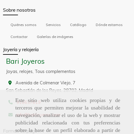
Sobre nosotros
Quiénes somos
Servicios
Catálogo
Dónde estamos
Contactar
Galerías de imágenes
Joyería y relojería
Bari Joyeros
Joyas, relojes, Tous complementos
Avenida de Colmenar Viejo, 7
San Sebastián de los Reyes,
28702,
Madrid
Este sitio web utiliza cookies propias y de
916637819
terceros que permiten mejorar la usabilidad de
info
barijoyeros.com
navegación, analizar el uso de la web y mostrar
publicidad relacionada con tus preferencias
sobre la base de un perfil elaborado a partir de
Formas de pago