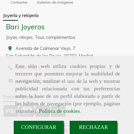
Contactar
Galerías de imágenes
Joyería y relojería
Bari Joyeros
Joyas, relojes, Tous complementos
Avenida de Colmenar Viejo, 7
San Sebastián de los Reyes,
28702,
Madrid
Este sitio web utiliza cookies propias y de
916637819
terceros que permiten mejorar la usabilidad de
info
barijoyeros.com
navegación, analizar el uso de la web y mostrar
publicidad relacionada con tus preferencias
sobre la base de un perfil elaborado a partir de
Formas de pago
tus hábitos de navegación (por ejemplo, páginas
visitadas).
Política de cookies
.
CONFIGURAR
RECHAZAR