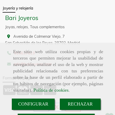
Joyería y relojería
Bari Joyeros
Joyas, relojes, Tous complementos
Avenida de Colmenar Viejo, 7
San Sebastián de los Reyes,
28702,
Madrid
Este sitio web utiliza cookies propias y de
916637819
terceros que permiten mejorar la usabilidad de
info
barijoyeros.com
navegación, analizar el uso de la web y mostrar
publicidad relacionada con tus preferencias
sobre la base de un perfil elaborado a partir de
Formas de pago
tus hábitos de navegación (por ejemplo, páginas
visitadas).
Política de cookies
.
CONFIGURAR
RECHAZAR