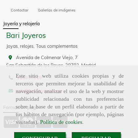
Contactar
Galerías de imágenes
Joyería y relojería
Bari Joyeros
Joyas, relojes, Tous complementos
Avenida de Colmenar Viejo, 7
San Sebastián de los Reyes,
28702,
Madrid
Este sitio web utiliza cookies propias y de
916637819
terceros que permiten mejorar la usabilidad de
info
barijoyeros.com
navegación, analizar el uso de la web y mostrar
publicidad relacionada con tus preferencias
sobre la base de un perfil elaborado a partir de
Formas de pago
tus hábitos de navegación (por ejemplo, páginas
visitadas).
Política de cookies
.