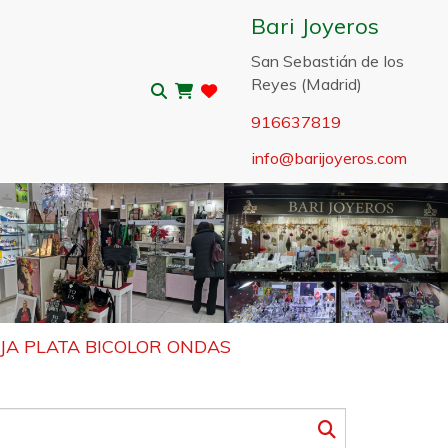
Bari Joyeros
San Sebastián de los
Reyes (Madrid)
916637819
info
barijoyeros.com
Sigui
JA PLATA BICOLOR ONDAS