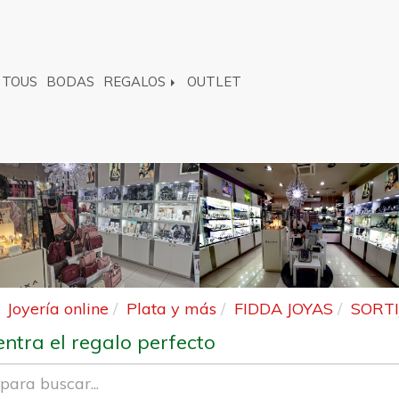
TOUS
BODAS
REGALOS
OUTLET
Joyería online
Plata y más
FIDDA JOYAS
SORTI
ntra el regalo perfecto