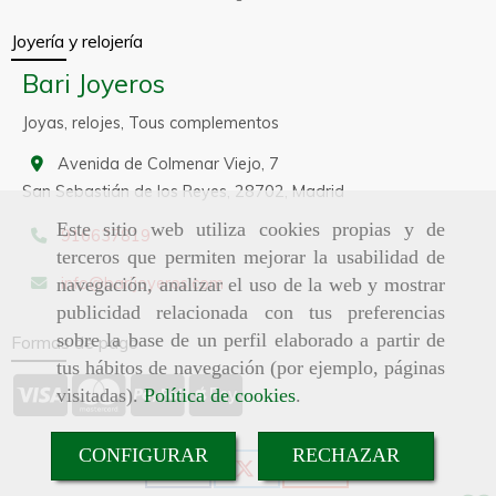
Joyería y relojería
Bari Joyeros
Joyas, relojes, Tous complementos
Avenida de Colmenar Viejo, 7
San Sebastián de los Reyes,
28702,
Madrid
Este sitio web utiliza cookies propias y de
916637819
terceros que permiten mejorar la usabilidad de
info
barijoyeros.com
navegación, analizar el uso de la web y mostrar
publicidad relacionada con tus preferencias
sobre la base de un perfil elaborado a partir de
Formas de pago
tus hábitos de navegación (por ejemplo, páginas
visitadas).
Política de cookies
.
CONFIGURAR
RECHAZAR