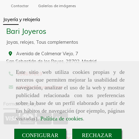
Contactar
Galerías de imágenes
Joyería y relojería
Bari Joyeros
Joyas, relojes, Tous complementos
Avenida de Colmenar Viejo, 7
San Sebastián de los Reyes,
28702,
Madrid
Este sitio web utiliza cookies propias y de
916637819
terceros que permiten mejorar la usabilidad de
info
barijoyeros.com
navegación, analizar el uso de la web y mostrar
publicidad relacionada con tus preferencias
sobre la base de un perfil elaborado a partir de
Formas de pago
tus hábitos de navegación (por ejemplo, páginas
visitadas).
Política de cookies
.
CONFIGURAR
RECHAZAR