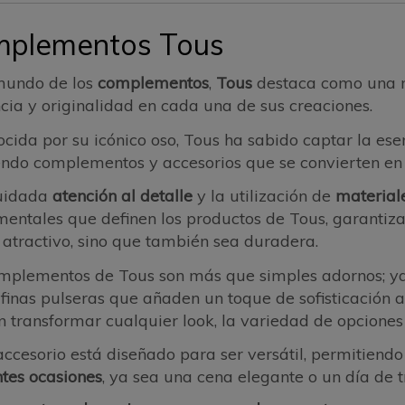
plementos Tous
mundo de los
complementos
,
Tous
destaca como una 
cia y originalidad en cada una de sus creaciones.
cida por su icónico oso, Tous ha sabido captar la ese
endo complementos y accesorios que se convierten en
uidada
atención al detalle
y la utilización de
material
entales que definen los productos de Tous, garantiz
 atractivo, sino que también sea duradera.
mplementos de Tous son más que simples adornos; ya
finas pulseras que añaden un toque de sofisticación 
 transformar cualquier look, la variedad de opcione
ccesorio está diseñado para ser versátil, permitiendo
ntes ocasiones
, ya sea una cena elegante o un día de tr