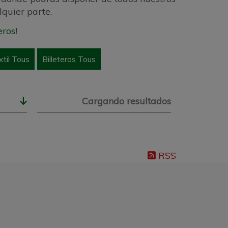
quier parte.
eros
!
til Tous
Billeteros Tous
Cargando resultados
RSS