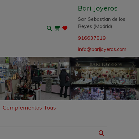
Bari Joyeros
San Sebastián de los
Reyes (Madrid)
916637819
info
barijoyeros.com
Sigui
Complementos Tous