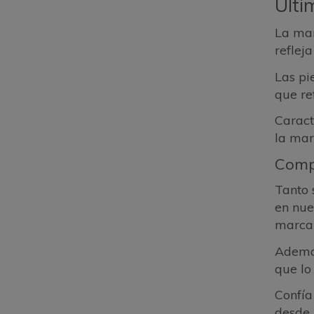
Últi
La mar
reflej
Las pi
que ref
Caract
la ma
Comp
Tanto 
en nue
marca 
Además
que lo
Confía
desde