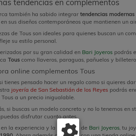
mas tendencias en complementos
ca también ha sabido integrar
tendencias modernas
a en sus diseños contemporáneos que mantienen un ai
ezas de Tous son ideales para quienes buscan un com
leje su estilo personal.
erizados por su gran calidad en
Bari Joyeros
podrás e
rca
Tous
como llaveros, paraguas, pañuelos y billetero
ra online complementos Tous
si tienes pensado hacer un regalo como si quieres da
stra
joyería de San Sebastián de los Reyes
podrás enc
Tous a un precio inigualable.
, si buscas un modelo concreto y no lo tenemos en s
 puedas disfrutar cuanto antes.
 en la experiencia y la tradición de
Bari Joyeros
, tu j
1990
. Ahora además contamos con una tienda online