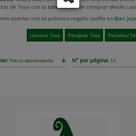
tos de Tous con la
comodidad
de comprar desde cual
ieres acertar con tu próximo regalo, confía en
Bari Joy
Llaveros Tous
Paraguas Tous
Pañuelos/Tex
nar:
Nº por página:
Precio descendente
12