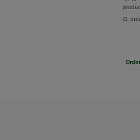
produc
¡Si qu
Orde