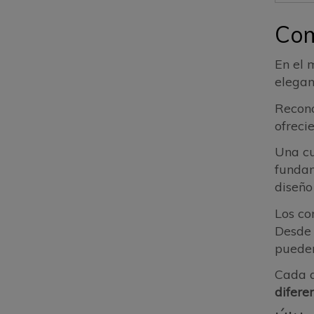
Com
En el 
elegan
Recono
ofreci
Una c
fundam
diseño
Los co
Desde 
pueden
Cada a
difere