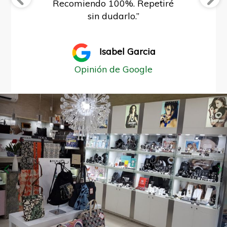
Recomiendo 100%. Repetiré
sin dudarlo.”
Jesus Martin
Opinión de Google
Isabel Garcia
Opinión de Google
Anterior
S