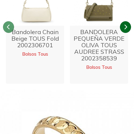
Anterior
Si
Bandolera Chain
BANDOLERA
Beige TOUS Fold
PEQUEÑA VERDE
2002306701
OLIVA TOUS
AUDREE STRASS
Bolsos Tous
2002358539
Bolsos Tous