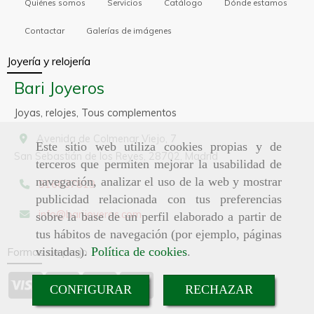
Quiénes somos
Servicios
Catálogo
Dónde estamos
Contactar
Galerías de imágenes
Joyería y relojería
Bari Joyeros
Joyas, relojes, Tous complementos
Avenida de Colmenar Viejo, 7
Este sitio web utiliza cookies propias y de
San Sebastián de los Reyes,
28702,
Madrid
terceros que permiten mejorar la usabilidad de
navegación, analizar el uso de la web y mostrar
916637819
publicidad relacionada con tus preferencias
info
barijoyeros.com
sobre la base de un perfil elaborado a partir de
tus hábitos de navegación (por ejemplo, páginas
Formas de pago
visitadas).
Política de cookies
.
CONFIGURAR
RECHAZAR