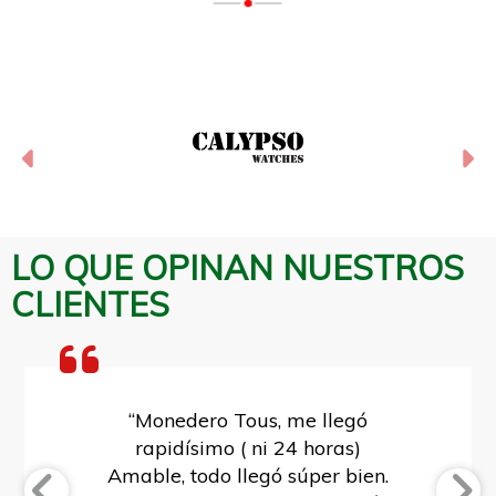
Anterior
Si
LO QUE OPINAN NUESTROS
CLIENTES
“Monedero Tous, me llegó
“Gracias por ayudarme a
elegir el regalo de Reyes para
rapidísimo ( ni 24 horas)
Amable, todo llegó súper bien.
mi mujer. Gran acierto”