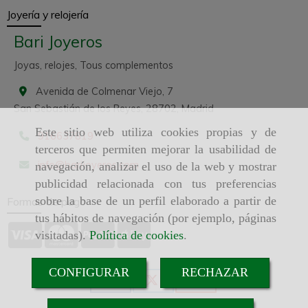
Joyería y relojería
Bari Joyeros
Joyas, relojes, Tous complementos
Avenida de Colmenar Viejo, 7
San Sebastián de los Reyes,
28702,
Madrid
Este sitio web utiliza cookies propias y de
916637819
terceros que permiten mejorar la usabilidad de
info
barijoyeros.com
navegación, analizar el uso de la web y mostrar
publicidad relacionada con tus preferencias
sobre la base de un perfil elaborado a partir de
Formas de pago
tus hábitos de navegación (por ejemplo, páginas
visitadas).
Política de cookies
.
CONFIGURAR
RECHAZAR