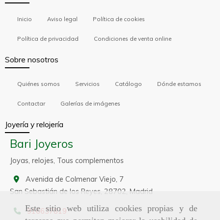
Inicio
Aviso legal
Política de cookies
Política de privacidad
Condiciones de venta online
Sobre nosotros
Quiénes somos
Servicios
Catálogo
Dónde estamos
Contactar
Galerías de imágenes
Joyería y relojería
Bari Joyeros
Joyas, relojes, Tous complementos
Avenida de Colmenar Viejo, 7
San Sebastián de los Reyes,
28702,
Madrid
Este sitio web utiliza cookies propias y de
916637819