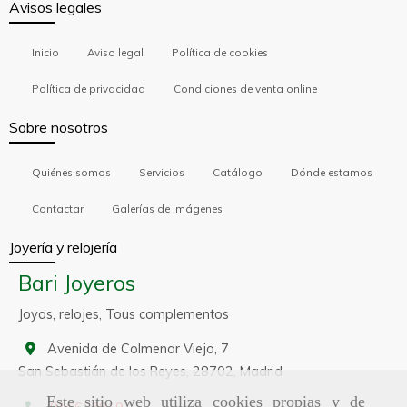
Avisos legales
Inicio
Aviso legal
Política de cookies
Política de privacidad
Condiciones de venta online
Sobre nosotros
Quiénes somos
Servicios
Catálogo
Dónde estamos
Contactar
Galerías de imágenes
Joyería y relojería
Bari Joyeros
Joyas, relojes, Tous complementos
Avenida de Colmenar Viejo, 7
San Sebastián de los Reyes,
28702,
Madrid
Este sitio web utiliza cookies propias y de