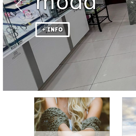
moda
+ INFO
Joyería, relojería, plat