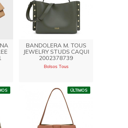
ANA
BANDOLERA M. TOUS
EE
JEWELRY STUDS CAQUI
1
2002378739
Bolsos Tous
IMOS
ÚLTIMOS