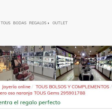
TOUS
BODAS
REGALOS
OUTLET
Joyería online
TOUS BOLSOS Y COMPLEMENTOS
vero oso naranja TOUS Gems 295901788
ntra el regalo perfecto