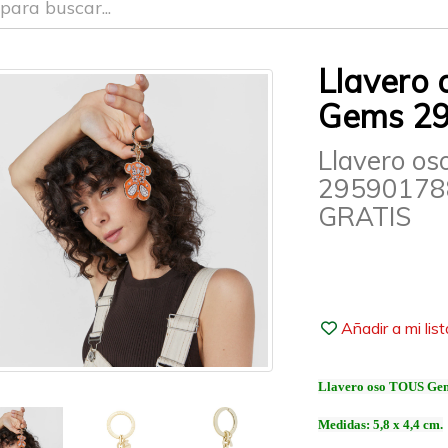
Llavero
Gems 2
Llavero o
29590178
GRATIS
Añadir a mi lis
Llavero oso TOUS Gems
Medidas: 5,8 x 4,4 cm.