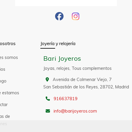
osotros
Joyería y relojería
Bari Joyeros
es somos
Joyas, relojes, Tous complementos
ios
Avenida de Colmenar Viejo, 7
ogo
San Sebastián de los Reyes,
28702,
Madrid
 estamos
916637819
ctar
info
barijoyeros.com
as de
nes