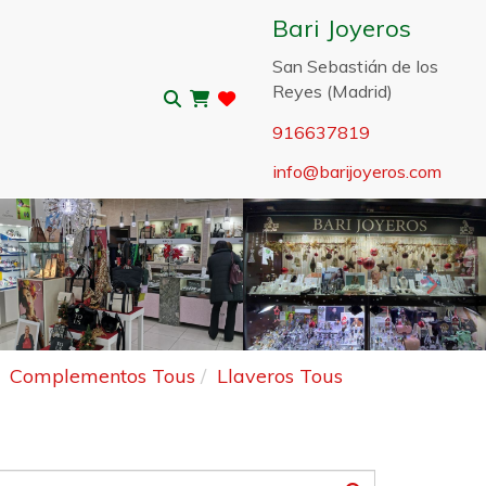
Bari Joyeros
San Sebastián de los
Reyes (Madrid)
916637819
info
barijoyeros.com
Sigui
Complementos Tous
Llaveros Tous