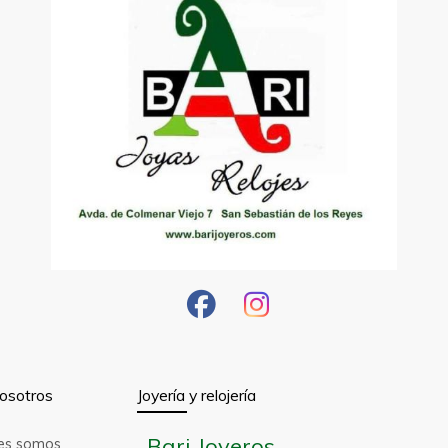
osotros
Joyería y relojería
Bari Joyeros
es somos