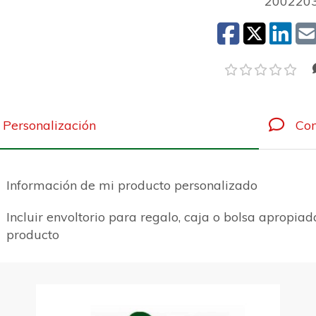
200220
Personalización
Com
Información de mi producto personalizado
Incluir envoltorio para regalo, caja o bolsa apropiad
producto