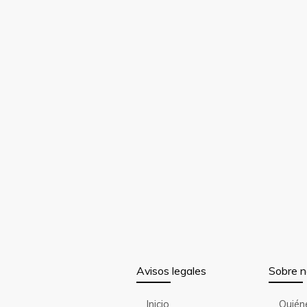
Avisos legales
Sobre n
Inicio
Quién