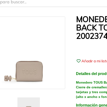
MONEDE
BACK T
200237
Añadir a mi lis
Detalles del pro
Monedero TOUS Bac
Cierre de cremaller
tarjetas y tres co
(alto x ancho x fon
Información gene