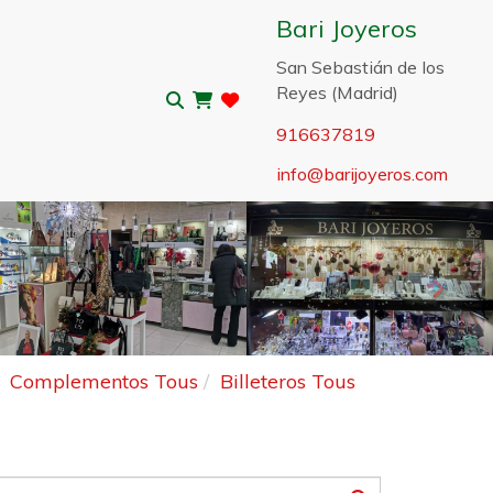
Bari Joyeros
San Sebastián de los
Reyes (Madrid)
916637819
info
barijoyeros.com
Sigui
Complementos Tous
Billeteros Tous