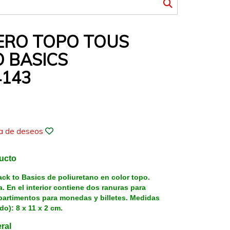
RO TOPO TOUS
O BASICS
4143
ta de deseos
ducto
k to Basics de poliuretano en color topo.
a. En el interior contiene dos ranuras para
mpartimentos para monedas y billetes. Medidas
do): 8 x 11 x 2 cm.
ral