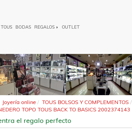
TOUS
BODAS
REGALOS
OUTLET
Joyería online
TOUS BOLSOS Y COMPLEMENTOS
EDERO TOPO TOUS BACK TO BASICS 2002374143
ntra el regalo perfecto