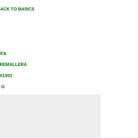
BACK TO BASICS
ica
: CREMALLERA
001002
0 G