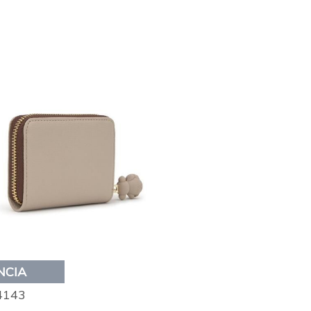
NCIA
4143