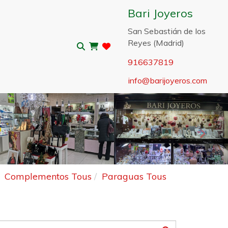
Bari Joyeros
San Sebastián de los
Reyes (Madrid)
916637819
info
barijoyeros.com
Sigui
Complementos Tous
Paraguas Tous