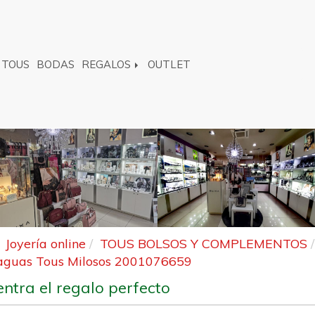
TOUS
BODAS
REGALOS
OUTLET
Joyería online
TOUS BOLSOS Y COMPLEMENTOS
aguas Tous Milosos 2001076659
ntra el regalo perfecto