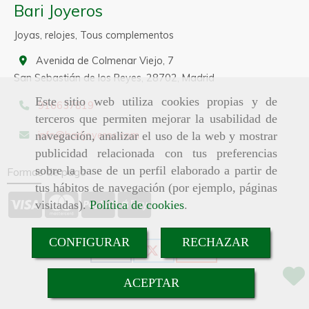
Bari Joyeros
Joyas, relojes, Tous complementos
Avenida de Colmenar Viejo, 7
San Sebastián de los Reyes,
28702,
Madrid
Este sitio web utiliza cookies propias y de
916637819
terceros que permiten mejorar la usabilidad de
info
barijoyeros.com
navegación, analizar el uso de la web y mostrar
publicidad relacionada con tus preferencias
sobre la base de un perfil elaborado a partir de
Formas de pago
tus hábitos de navegación (por ejemplo, páginas
visitadas).
Política de cookies
.
CONFIGURAR
RECHAZAR
ACEPTAR