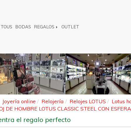
TOUS
BODAS
REGALOS
OUTLET
Joyería online
Relojería
Relojes LOTUS
Lotus 
OJ DE HOMBRE LOTUS CLASSIC STEEL CON ESFERA
ntra el regalo perfecto