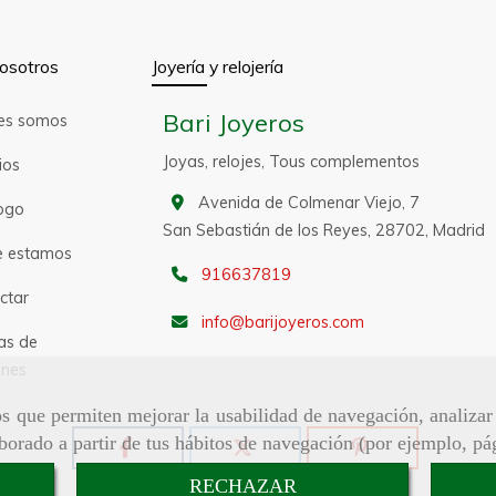
osotros
Joyería y relojería
Bari Joyeros
es somos
Joyas, relojes, Tous complementos
ios
Avenida de Colmenar Viejo, 7
ogo
San Sebastián de los Reyes,
28702,
Madrid
 estamos
916637819
ctar
info
barijoyeros.com
as de
nes
ros que permiten mejorar la usabilidad de navegación, analiza
aborado a partir de tus hábitos de navegación (por ejemplo, pá
RECHAZAR