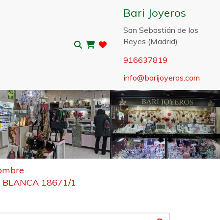
Bari Joyeros
San Sebastián de los
Reyes (Madrid)
916637819
info
barijoyeros.com
Sigui
hombre
 BLANCA 18671/1