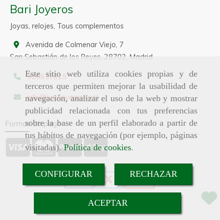
Bari Joyeros
Joyas, relojes, Tous complementos
Avenida de Colmenar Viejo, 7
San Sebastián de los Reyes,
28702,
Madrid
Este sitio web utiliza cookies propias y de
916637819
terceros que permiten mejorar la usabilidad de
info
barijoyeros.com
navegación, analizar el uso de la web y mostrar
publicidad relacionada con tus preferencias
sobre la base de un perfil elaborado a partir de
Formas de pago
tus hábitos de navegación (por ejemplo, páginas
visitadas).
Política de cookies
.
CONFIGURAR
RECHAZAR
ACEPTAR