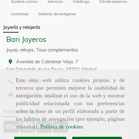
Quiénes somos
Servicios
Catálogo
Dónde estamos
Contactar
Galerías de imágenes
Joyería y relojería
Bari Joyeros
Joyas, relojes, Tous complementos
Avenida de Colmenar Viejo, 7
San Sebastián de los Reyes,
28702,
Madrid
Este sitio web utiliza cookies propias y de
916637819
terceros que permiten mejorar la usabilidad de
info
barijoyeros.com
navegación, analizar el uso de la web y mostrar
publicidad relacionada con tus preferencias
sobre la base de un perfil elaborado a partir de
Formas de pago
tus hábitos de navegación (por ejemplo, páginas
visitadas).
Política de cookies
.