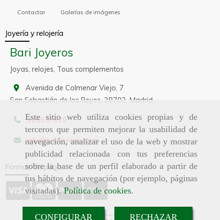
Contactar
Galerías de imágenes
Joyería y relojería
Bari Joyeros
Joyas, relojes, Tous complementos
Avenida de Colmenar Viejo, 7
San Sebastián de los Reyes,
28702,
Madrid
Este sitio web utiliza cookies propias y de
916637819
terceros que permiten mejorar la usabilidad de
info
barijoyeros.com
navegación, analizar el uso de la web y mostrar
publicidad relacionada con tus preferencias
sobre la base de un perfil elaborado a partir de
Formas de pago
tus hábitos de navegación (por ejemplo, páginas
visitadas).
Política de cookies
.
CONFIGURAR
RECHAZAR