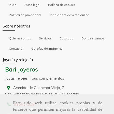
Inicio
Aviso legal
Política de cookies
Política de privacidad
Condiciones de venta online
Sobre nosotros
Quiénes somos
Servicios
Catálogo
Dónde estamos
Contactar
Galerías de imágenes
Joyería y relojería
Bari Joyeros
Joyas, relojes, Tous complementos
Avenida de Colmenar Viejo, 7
San Sebastián de los Reyes,
28702,
Madrid
Este sitio web utiliza cookies propias y de
916637819
terceros que permiten mejorar la usabilidad de