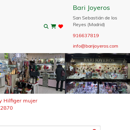
Bari Joyeros
San Sebastián de los
Reyes (Madrid)
916637819
info
barijoyeros.com
Sigui
Hilfiger mujer
82870