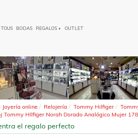
TOUS
BODAS
REGALOS
OUTLET
Joyería online
Relojería
Tommy Hilfiger
Tommy 
oj Tommy HIlfiger Norah Dorado Analógico Mujer 17
ntra el regalo perfecto