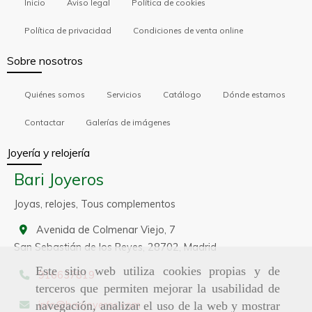
Inicio
Aviso legal
Política de cookies
Política de privacidad
Condiciones de venta online
Sobre nosotros
Quiénes somos
Servicios
Catálogo
Dónde estamos
Contactar
Galerías de imágenes
Joyería y relojería
Bari Joyeros
Joyas, relojes, Tous complementos
Avenida de Colmenar Viejo, 7
San Sebastián de los Reyes,
28702,
Madrid
Este sitio web utiliza cookies propias y de
916637819
terceros que permiten mejorar la usabilidad de
info
barijoyeros.com
navegación, analizar el uso de la web y mostrar