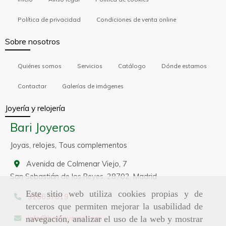
Política de privacidad
Condiciones de venta online
Sobre nosotros
Quiénes somos
Servicios
Catálogo
Dónde estamos
Contactar
Galerías de imágenes
Joyería y relojería
Bari Joyeros
Joyas, relojes, Tous complementos
Avenida de Colmenar Viejo, 7
San Sebastián de los Reyes,
28702,
Madrid
Este sitio web utiliza cookies propias y de
916637819
terceros que permiten mejorar la usabilidad de
info
barijoyeros.com
navegación, analizar el uso de la web y mostrar