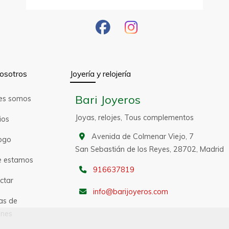
osotros
Joyería y relojería
Bari Joyeros
es somos
Joyas, relojes, Tous complementos
ios
Avenida de Colmenar Viejo, 7
ogo
San Sebastián de los Reyes,
28702,
Madrid
 estamos
916637819
ctar
info
barijoyeros.com
as de
nes