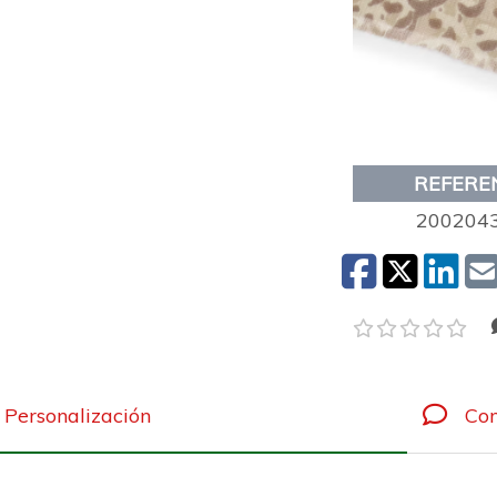
REFERE
200204
Personalización
Com