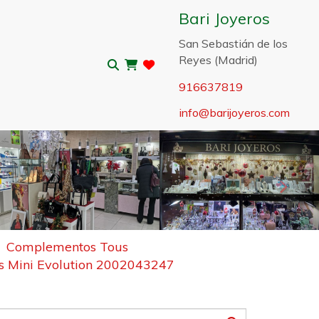
Bari Joyeros
San Sebastián de los
Reyes (Madrid)
916637819
info
barijoyeros.com
Sigui
Complementos Tous
s Mini Evolution 2002043247