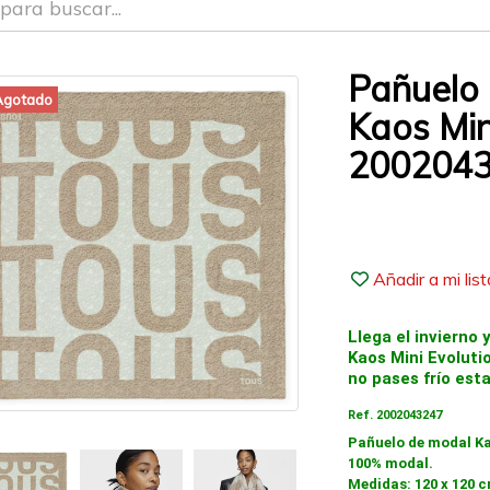
Pañuelo
Agotado
Kaos Min
200204
Añadir a mi lis
Llega el invierno 
Kaos Mini Evolutio
no pases frío est
Ref. 2002043247
Pañuelo de modal Ka
100% modal.
Medidas: 120 x 120 