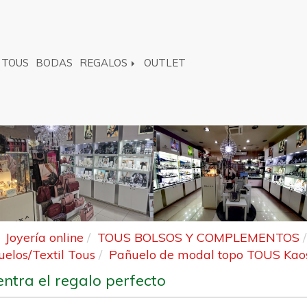
TOUS
BODAS
REGALOS
OUTLET
Joyería online
TOUS BOLSOS Y COMPLEMENTOS
elos/Textil Tous
Pañuelo de modal topo TOUS Kao
ntra el regalo perfecto